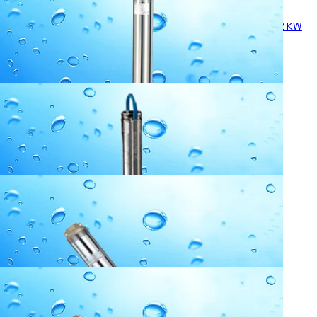
Puurkaevupump Pedrollo 4S8-13s / Calpeda 4SD 10/12. 4″ 2,2 KW
3x400V
842.59
€
Puurkaevupump Grundfos SQE 2-55 3″ 0,69kW 230V
944.23
€
Puurkaevupump AquaMerk SUB250-4 / 3″ 0,25kW 230V
242.92
€