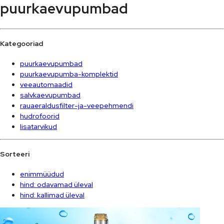
puurkaevupumbad
Kategooriad
puurkaevupumbad
puurkaevupumba-komplektid
veeautomaadid
salvkaevupumbad
rauaeraldusfilter-ja-veepehmendi
hudrofoorid
lisatarvikud
Sorteeri
enimmüüdud
hind: odavamad üleval
hind: kallimad üleval