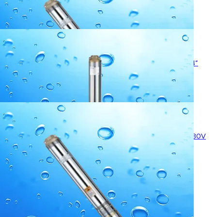
Puurkaevupump AquaMerk SUB750-2 / 3″ 0,75kW 230V
312.03
€
Puurkaevupump Pedrollo 4SR2-9s / Calpeda 4SDFM 22/10. 4″
0,55kW 230V
487.87
€
Puurkaevupump AquaMerk SUB550-Slim / 2,5″tolli 0,55kW 230V
353.70
€