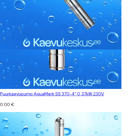
Puurkaevupump AquaMerk SS 370-4″ 0,37kW 230V
0.00
€
Puurkaevupump Grundfos SQE 2-70 3″ 0,9 KW 230v