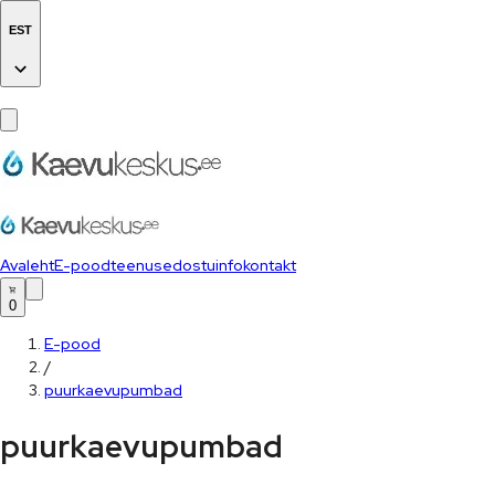
EST
Avaleht
E-pood
teenused
ostuinfo
kontakt
0
E-pood
/
puurkaevupumbad
puurkaevupumbad