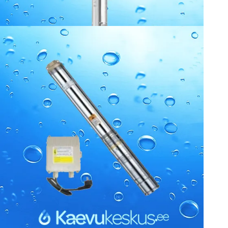
1015.38
€
Puurkaevupump AquaMerk SUB1100-4 / 3″ 1,1kW 230V
0.00
€
Kaevukeskus OÜ

Kontor/ladu : Kadaka tee 72f, Tallinn, 12618

Registrikood 11868546

Kontakt:

email: info@kaevukeskus.ee

tel: +372 56 691 999
Swedbank a/a 

EE852200221048560116
